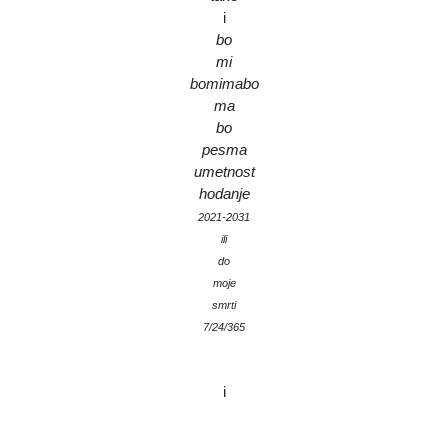
i
bo
mi
bomimabo
ma
bo
pesma
umetnost
hodanje
2021-2031
ili
do
moje
smrti
7/24/365
i