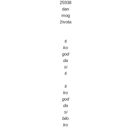
25938
dan
mog
života
ti
ko
god
da
si
ti
ti
ko
god
da
si
bilo
ko