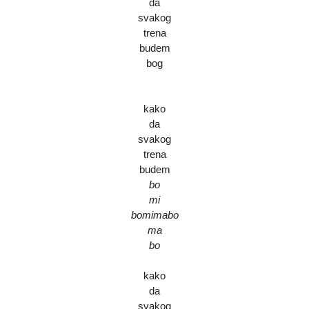
da
svakog
trena
budem
bog
kako
da
svakog
trena
budem
bo
mi
bomimabo
ma
bo
kako
da
svakog