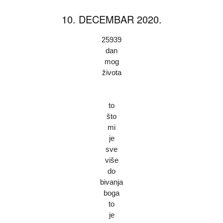
10. DECEMBAR 2020.
25939
dan
mog
života
to
što
mi
je
sve
više
do
bivanja
boga
to
je