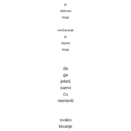
je
dobrota
boga
venčavanje
je
lepota
boga
da
ga
jebeš
samo
ću
nastaviti
svako
bivanje