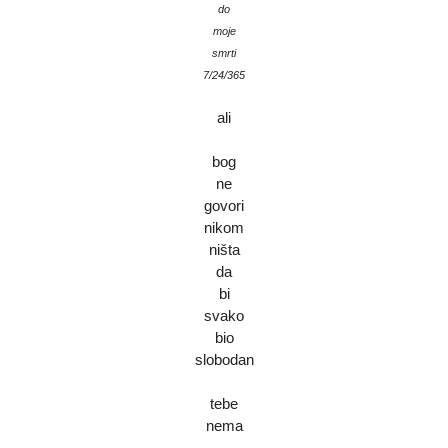
do
moje
smrti
7/24/365
ali
bog
ne
govori
nikom
ništa
da
bi
svako
bio
slobodan
tebe
nema