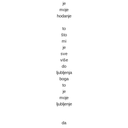
je
moje
hodanje
to
što
mi
je
sve
više
do
ljubljenja
boga
to
je
moje
ljubljenje
da