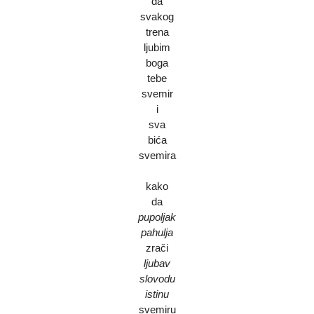
da
svakog
trena
ljubim
boga
tebe
svemir
i
sva
bića
svemira
kako
da
pupoljak
pahulja
zrači
ljubav
slovodu
istinu
svemiru