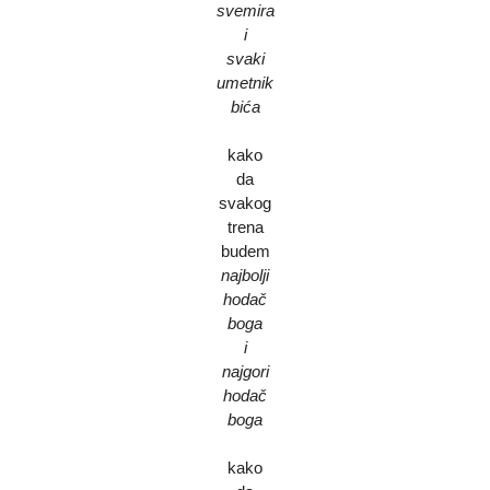
svemira
i
svaki
umetnik
bića
kako
da
svakog
trena
budem
najbolji
hodač
boga
i
najgori
hodač
boga
kako