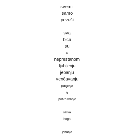
svemir
samo
pevuši
sva
bića
su
u
neprestanom
ljubljenju
jebanju
venčavanju
ljubljenje
je
potvrđivanje
i
slava
boga
jebanje