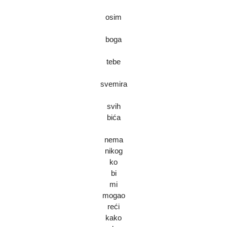
osim
boga
tebe
svemira
svih
bića
nema
nikog
ko
bi
mi
mogao
reći
kako