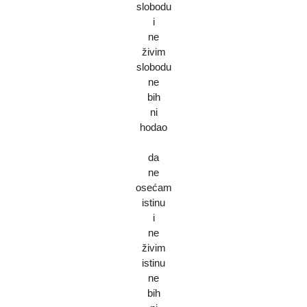
slobodu
i
ne
živim
slobodu
ne
bih
ni
hodao
da
ne
osećam
istinu
i
ne
živim
istinu
ne
bih