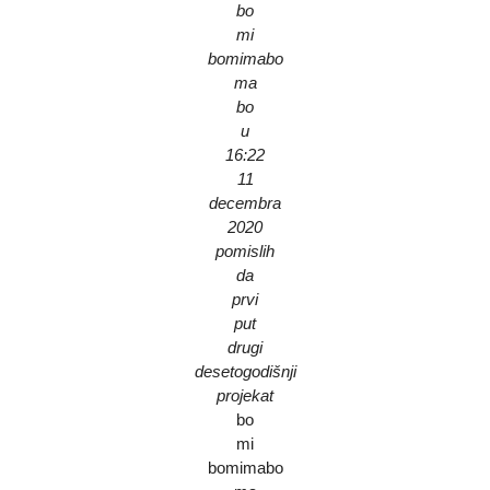
bo
mi
bomimabo
ma
bo
u
16:22
11
decembra
2020
pomislih
da
prvi
put
drugi
desetogodišnji
projekat
bo
mi
bomimabo