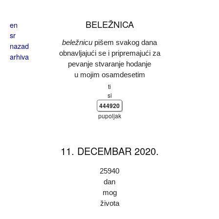
Skoči na glavni sadržaj
BELEŽNICA
en
sr
beležnicu
pišem svakog dana
nazad
obnavljajući se i pripremajući za
arhiva
pevanje stvaranje hodanje
u mojim osamdesetim
ti
si
444920
pupoljak
11. DECEMBAR 2020.
25940
dan
mog
života