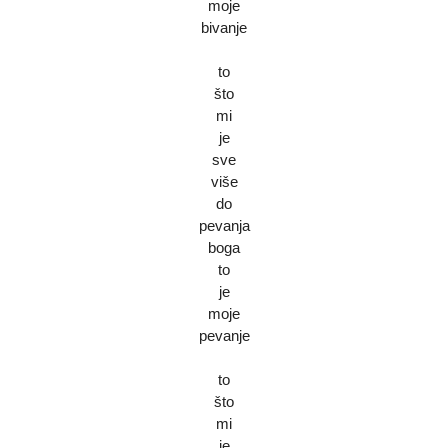
moje
bivanje
to
što
mi
je
sve
više
do
pevanja
boga
to
je
moje
pevanje
to
što
mi
je