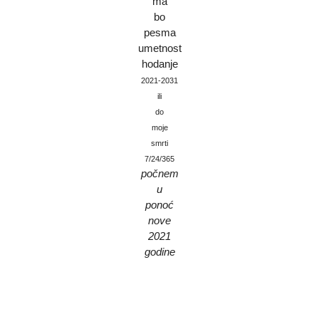
ma
bo
pesma
umetnost
hodanje
2021-2031
ili
do
moje
smrti
7/24/365
počnem
u
ponoć
nove
2021
godine