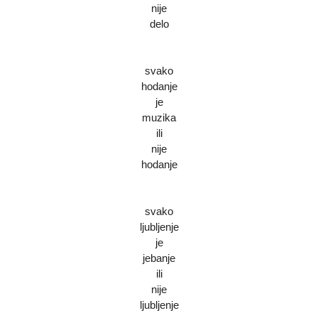
nije
delo
svako
hodanje
je
muzika
ili
nije
hodanje
svako
ljubljenje
je
jebanje
ili
nije
ljubljenje