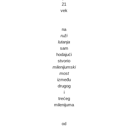
21
vek
na
ruži
lutanja
sam
hodajući
stvorio
milenijumski
most
između
drugog
i
trećeg
milenijuma
od