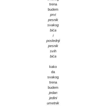
trena
budem
prvi
pesnik
svakog
bića
i
poslednji
pesnik
svih
bića
kako
da
svakog
trena
budem
jedan
jedini
umetnik