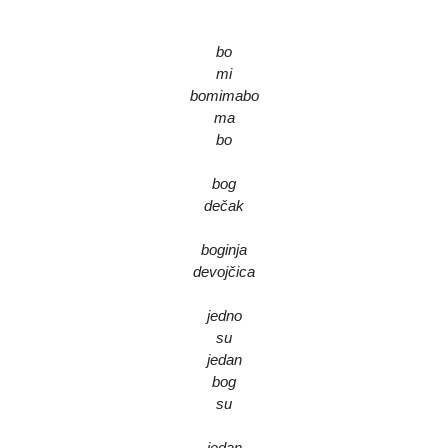
bo
mi
bomimabo
ma
bo
bog
dečak
boginja
devojčica
jedno
su
jedan
bog
su
jedan