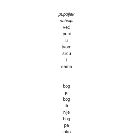
pupoljak
pahulja
već
pupi
u
tvom
srcu
i
sama
bog
je
bog
ili
nije
bog
pa
tako