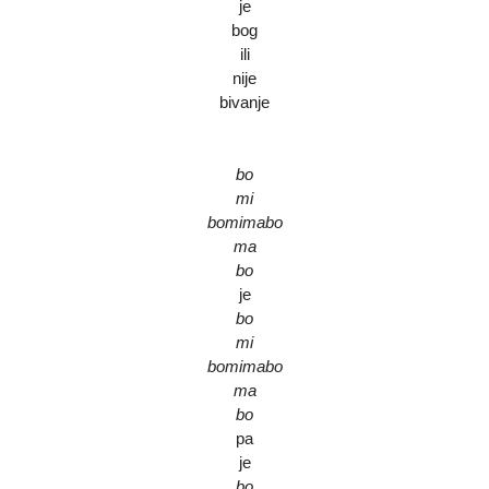
je
bog
ili
nije
bivanje
bo
mi
bomimabo
ma
bo
je
bo
mi
bomimabo
ma
bo
pa
je
bo