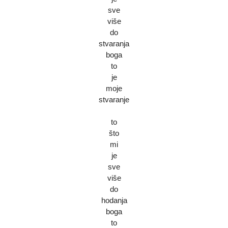
sve
više
do
stvaranja
boga
to
je
moje
stvaranje
to
što
mi
je
sve
više
do
hodanja
boga
to