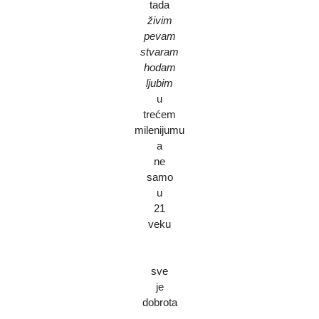
tada
živim
pevam
stvaram
hodam
ljubim
u
trećem
milenijumu
a
ne
samo
u
21
veku
sve
je
dobrota