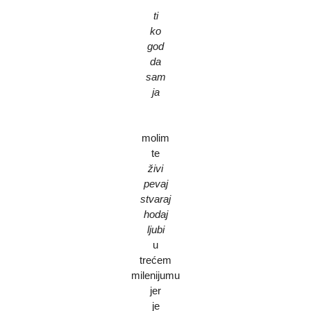
ti
ko
god
da
sam
ja
molim
te
živi
pevaj
stvaraj
hodaj
ljubi
u
trećem
milenijumu
jer
je