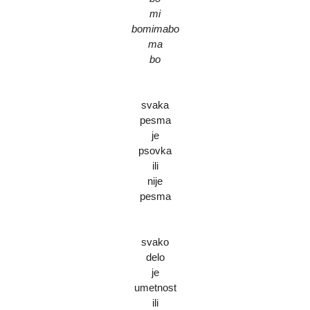
mi
bomimabo
ma
bo
svaka
pesma
je
psovka
ili
nije
pesma
svako
delo
je
umetnost
ili