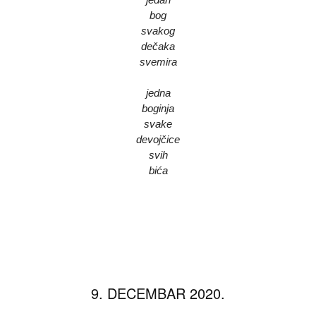
bog
svakog
dečaka
svemira
jedna
boginja
svake
devojčice
svih
bića
9. DECEMBAR 2020.