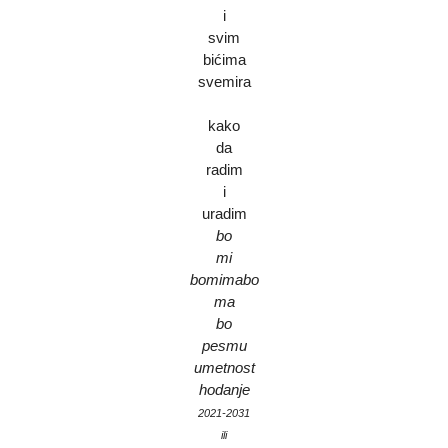
i
svim
bićima
svemira
kako
da
radim
i
uradim
bo
mi
bomimabo
ma
bo
pesmu
umetnost
hodanje
2021-2031
ili