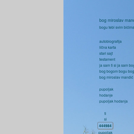
bog miroslav man
bogu tebi svim bićima
autobiografija
lična karta
stari sajt
testament
ja sam ti si ja sam bo
bog bogom bogu bo
bog miroslav mandić
pupoljak
hodanje
pupoljak hodanja
ti
si
444984
pupoljak