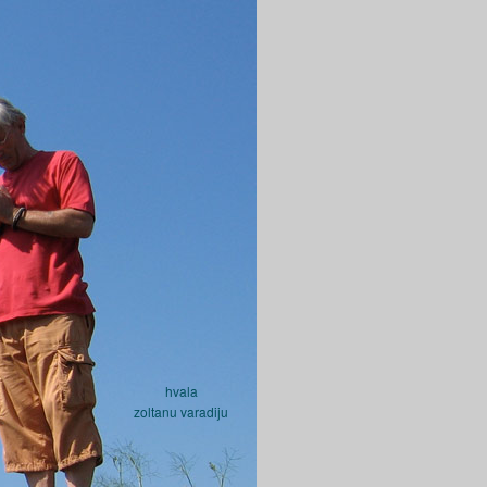
hvala
zoltanu varadiju