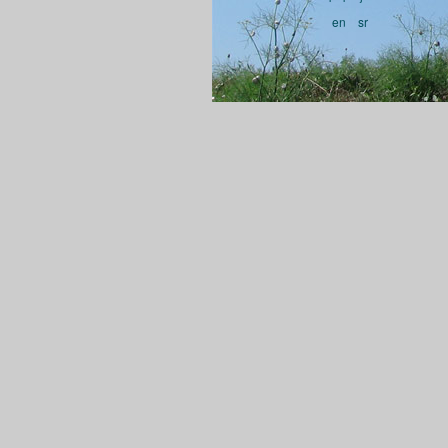
en
sr