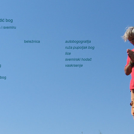
Skoči na glavni sadržaj
dić bog
 i svemiru
beležnica
autobogografija
ruža pupoljak bog
lice
svemirski hodač
g
vaskrsenje
g
 bog