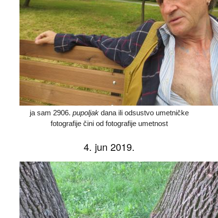
ja sam 2906.
pupoljak
dana ili odsustvo umetničke
fotografije čini od fotografije umetnost
4. jun 2019.