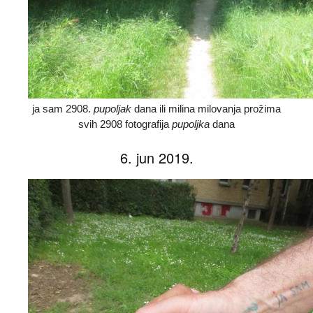
ja sam 2908.
pupoljak
dana ili milina milovanja prožima
svih 2908 fotografija
pupoljka
dana
6. jun 2019.