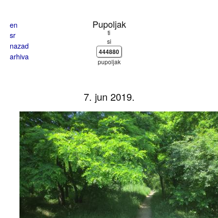
Skoči na glavni sadržaj
Pupoljak
en
ti
sr
si
nazad
444880
arhiva
pupoljak
7. jun 2019.