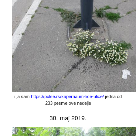
i ja sam
https://pulse.rs/kapernaum-lice-ulice/
jedna od
233 pesme ove nedelje
30. maj 2019.