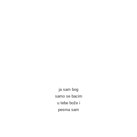
Skoči na glavni sadržaj
ja sam bog
samo se bacim
u tebe bože i
pesma sam