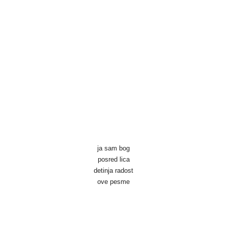
Skoči na glavni sadržaj
ja sam bog
posred lica
detinja radost
ove pesme