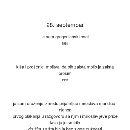
Skoči na glavni sadržaj
28. septembar
ja sam gregorijanski cvet
1981
kiša i prošenje. molitva. da bih zaista molio ja zaista
prosim
1991
ja sam druženje između prijateljice miroslava mandića i
njenog
prvog plakanja u razgovoru sa njim i miroslavljeve priče
koja ju je smirila
družim se
šta bih ja bez svete dužnosti