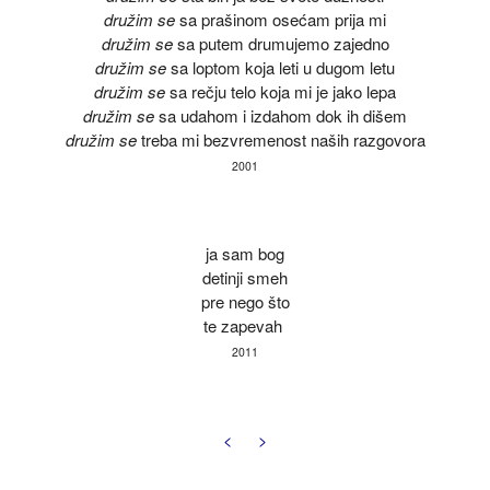
družim se
sa prašinom osećam prija mi
družim s
e
sa putem drumujemo zajedno
družim se
sa loptom koja leti u dugom letu
družim se
sa rečju telo koja mi je jako lepa
družim se
sa udahom i izdahom dok ih dišem
družim se
treba mi bezvremenost na­ših razgovora
2001
ja sam bog
detinji smeh
pre nego što
te zapevah
2011
<
>