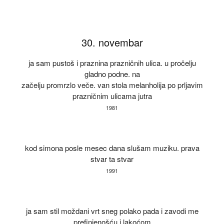
Skoči na glavni sadržaj
30. novembar
ja sam pustoš i praznina prazničnih ulica. u pročelju
gladno podne. na
začelju promrzlo veče. van stola melanholija po prljavim
prazničnim ulicama jutra
1981
kod simona posle mesec dana slušam muziku. prava
stvar ta stvar
1991
ja sam stil moždani vrt sneg polako pada i zavodi me
prefinjenošću i lakoćom