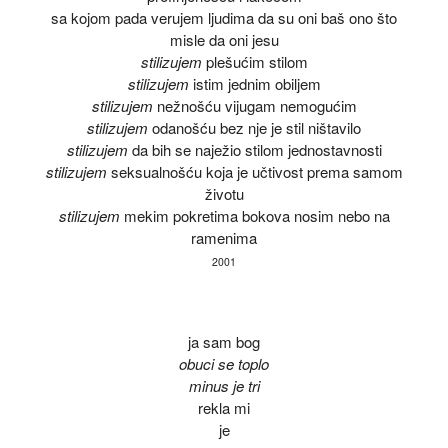
sa kojom pada verujem ljudima da su oni baš ono što
misle da oni jesu
stilizujem
plešućim stilom
stilizujem
istim jednim obiljem
stilizujem
nežnošću vijugam nemogućim
stilizujem
odanošću bez nje je stil ništavilo
stilizujem
da bih se naježio stilom jednostavno­sti
stilizujem
seksualnošću koja je učtivost prema samom
životu
stilizujem
mekim pokretima bokova nosim nebo na
ramenima
2001
ja sam bog
obuci se toplo
minus je tri
rekla mi
je