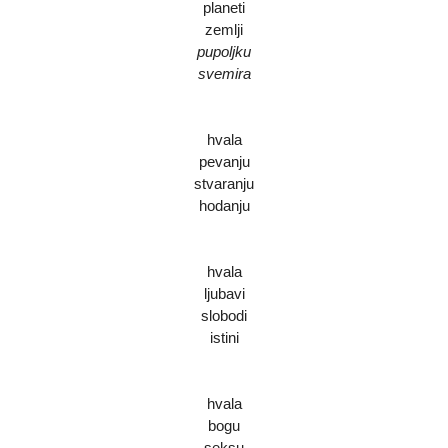
planeti
zemlji
pupoljku
svemira
hvala
pevanju
stvaranju
hodanju
hvala
ljubavi
slobodi
istini
hvala
bogu
seksu