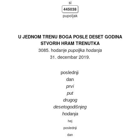
si
445038
pupoljak
U JEDNOM TRENU BOGA POSLE DESET GODINA
STVORIH HRAM TRENUTKA
3085. hodanje
pupoljka hodanja
31. decembar 2019.
poslednji
dan
prvi
put
drugog
desetogodišnjeg
hodanja
hej
poslednji
dan