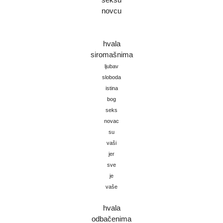
novcu
hvala
siromašnima
ljubav
sloboda
istina
bog
seks
novac
su
vaši
jer
sve
je
vaše
hvala
odbačenima