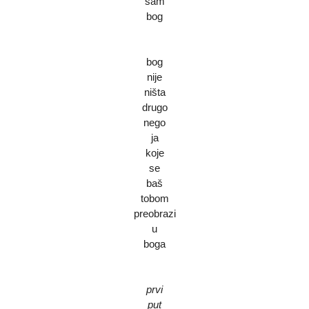
sam
bog
bog
nije
ništa
drugo
nego
ja
koje
se
baš
tobom
preobrazi
u
boga
prvi
put