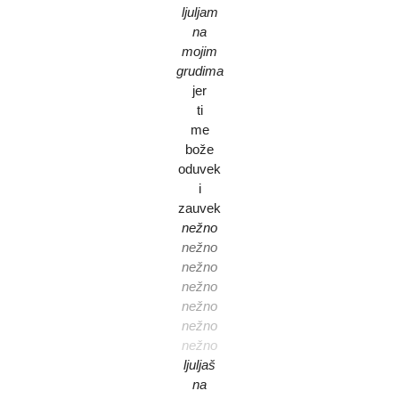
ljuljam
na
mojim
grudima
jer
ti
me
bože
oduvek
i
zauvek
nežno
nežno
nežno
nežno
nežno
nežno
nežno
ljuljaš
na