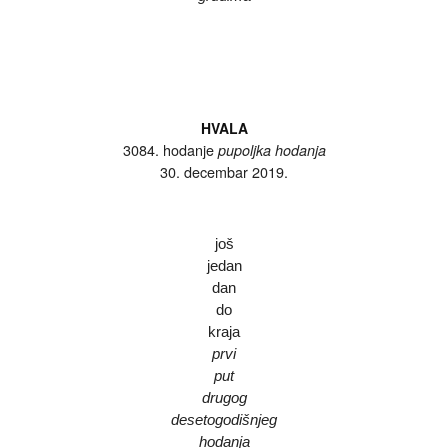
HVALA
3084. hodanje
pupoljka hodanja
30. decembar 2019.
još
jedan
dan
do
kraja
prvi
put
drugog
desetogodišnjeg
hodanja