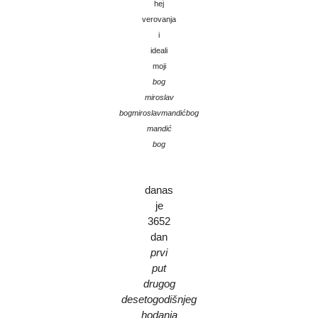
hej
verovanja
i
ideali
moji
bog
miroslav
bogmiroslavmandićbog
mandić
bog
danas
je
3652
dan
prvi
put
drugog
desetogodišnjeg
hodanja