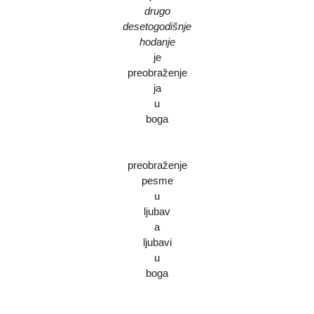
drugo
desetogodišnje
hodanje
je
preobraženje
ja
u
boga
preobraženje
pesme
u
ljubav
a
ljubavi
u
boga