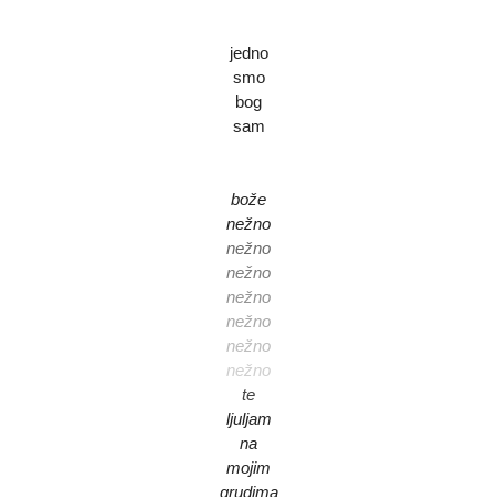
jedno
smo
bog
sam
bože
nežno
nežno
nežno
nežno
nežno
nežno
nežno
te
ljuljam
na
mojim
grudima