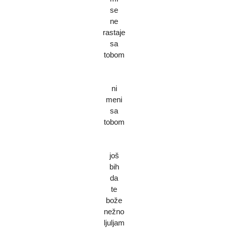
se
ne
rastaje
sa
tobom
ni
meni
sa
tobom
još
bih
da
te
bože
nežno
ljuljam