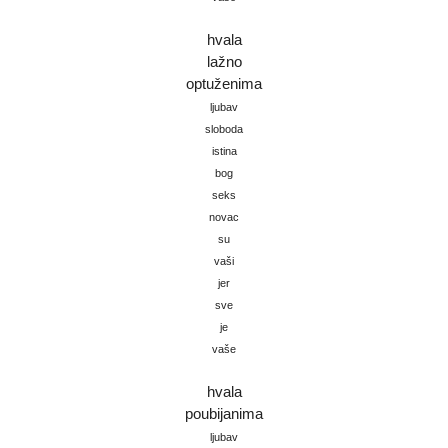
hvala
lažno
optuženima
ljubav
sloboda
istina
bog
seks
novac
su
vaši
jer
sve
je
vaše
hvala
poubijanima
ljubav