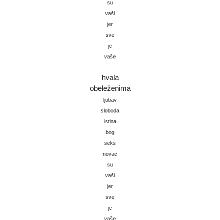
su
vaši
jer
sve
je
vaše
hvala
obeleženima
ljubav
sloboda
istina
bog
seks
novac
su
vaši
jer
sve
je
vaše