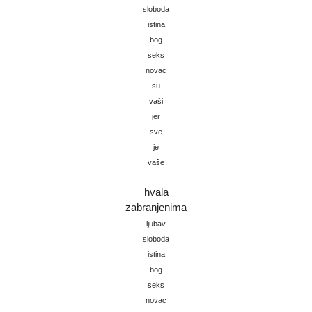
sloboda
istina
bog
seks
novac
su
vaši
jer
sve
je
vaše
hvala
zabranjenima
ljubav
sloboda
istina
bog
seks
novac