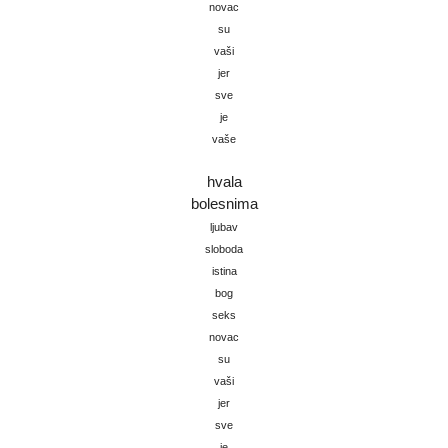
novac
su
vaši
jer
sve
je
vaše
hvala
bolesnima
ljubav
sloboda
istina
bog
seks
novac
su
vaši
jer
sve
je