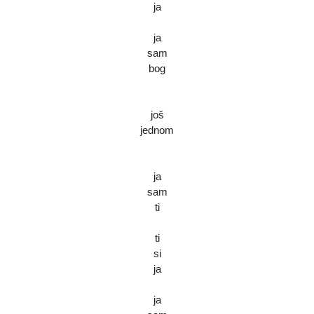
ja
ja
sam
bog
još
jednom
ja
sam
ti
ti
si
ja
ja