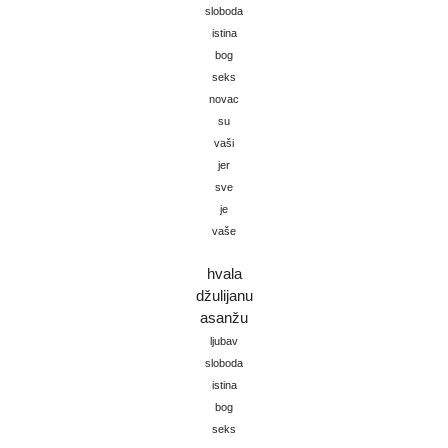
sloboda
istina
bog
seks
novac
su
vaši
jer
sve
je
vaše
hvala
džulijanu
asanžu
ljubav
sloboda
istina
bog
seks