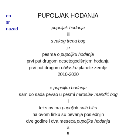
Skoči na glavni sadržaj
PUPOLJAK HODANJA
en
sr
nazad
pupoljak
hodanja
ili
svakog trena bog
je
pesma o
pupoljku hodanja
prvi put drugom desetogodišnjem hodanju
prvi put drugom
obilasku
planete zemlje
2010-2020
o
pupoljku hodanja
sam do sada pevao u pesmi
miroslav mandić bog
i
tekstovima
pupoljak
svih bića
na ovom linku su pevanja
poslednjih
dve godine i dva meseca
pupoljka hodanja
a
ti