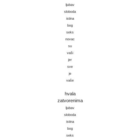
ljubav
sloboda
istina
bog
seks
novac
su
vaši
jer
sve
je
vaše
hvala
zatvorenima
ljubav
sloboda
istina
bog
seks