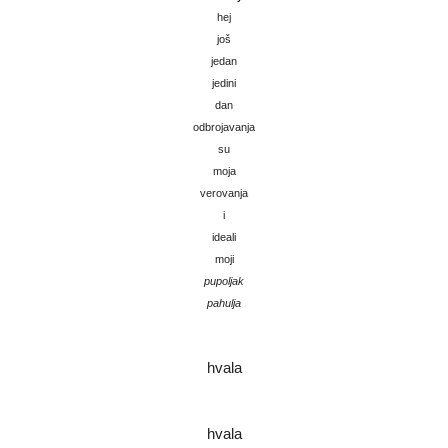
hej
još
jedan
jedini
dan
odbrojavanja
su
moja
verovanja
i
ideali
moji
pupoljak
pahulja
hvala
hvala