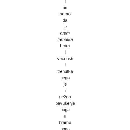
i
ne
samo
da
je
hram
trenutka
hram
i
večnosti
i
trenutka
nego
je
i
nežno
pevušenje
boga
u
hramu
boga