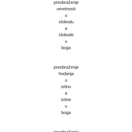
preobraženje
umetnosti
u
slobodu
a
slobode
u
boga
preobraženje
hodanja
u
istinu
a
istine
u
boga
preobraženje