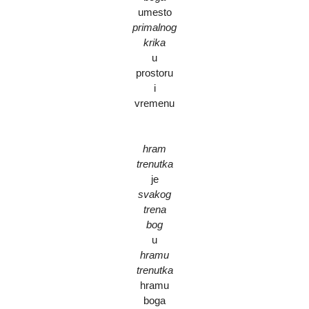
umesto
primalnog
krika
u
prostoru
i
vremenu
hram
trenutka
je
svakog
trena
bog
u
hramu
trenutka
hramu
boga