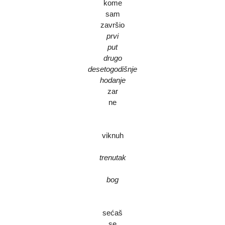
kome
sam
završio
prvi
put
drugo
desetogodišnje
hodanje
zar
ne
viknuh
trenutak
bog
sećaš
se