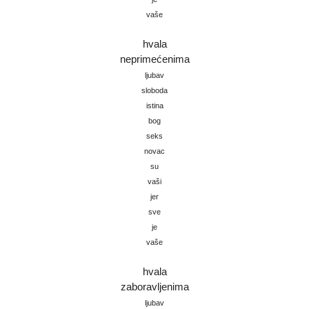
vaše
hvala
neprimećenima
ljubav
sloboda
istina
bog
seks
novac
su
vaši
jer
sve
je
vaše
hvala
zaboravljenima
ljubav