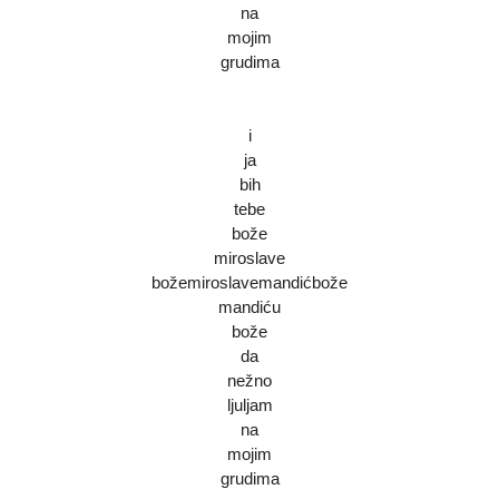
na
mojim
grudima
i
ja
bih
tebe
bože
miroslave
božemiroslavemandićbože
mandiću
bože
da
nežno
ljuljam
na
mojim
grudima