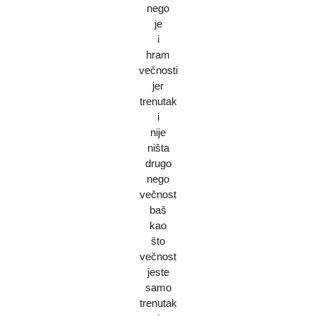
nego
je
i
hram
večnosti
jer
trenutak
i
nije
ništa
drugo
nego
večnost
baš
kao
što
večnost
jeste
samo
trenutak