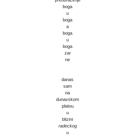
boga
u
boga
a
boga
u
boga
zar
ne
danas
sam
na
dunavskom
platou
u
blizini
radeckog
u