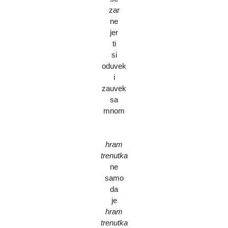
zar
ne
jer
ti
si
oduvek
i
zauvek
sa
mnom
hram
trenutka
ne
samo
da
je
hram
trenutka