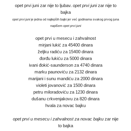
opet prvi juni zar nije to ljubav.
opet prvi juni
zar nije to
bajka
opet prvi juni
je jedna od najlepših bajki jer već godinama svakog prvog juna
napišem
opet prvi juni
opet prvi u mesecu i zahvalnost
mirjani lukić za 45400 dinara
željku radiću za 15400 dinara
đorđu lukiću za 5000 dinara
ivani đokić-saunderson za 4740 dinara
marku paunoviću za 2132 dinara
marijani i sunu mandiću za 2000 dinara
violeti jovanović za 1500 dinara
petru miloradoviću za 1230 dinara
dušanu crkvenjakovu za 820 dinara
hvala za novac bajku
opet prvi u mesecu i zahvalnost za novac bajku
zar nije
to bajka