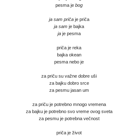
pesma je
bog
ja sam priča
je priča
ja sam
je bajka
ja
je pesma
priča je reka
bajka okean
pesma nebo je
za priču su važne dobre uši
za bajku dobro srce
za pesmu jasan um
za priču je potrebno mnogo vremena
za bajku je potrebno svo vreme ovog sveta
za pesmu je potrebna večnost
priča je život