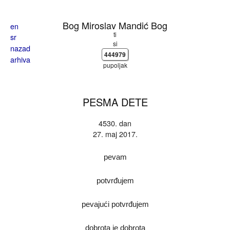
Skoči na glavni sadržaj
Bog Miroslav Mandić Bog
en
ti
sr
si
nazad
444979
arhiva
pupoljak
PESMA DETE
4530. dan
27. maj 2017.
pevam
potvrđujem
pevajući potvrđujem
dobrota je dobrota