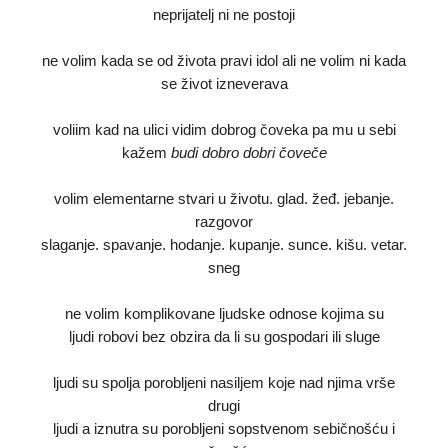
neprijatelj ni ne postoji
ne volim kada se od života pravi idol ali ne volim ni kada
se život izneverava
voliim kad na ulici vidim dobrog čoveka pa mu u sebi
kažem
budi dobro dobri čoveče
volim elementarne stvari u životu. glad. žeđ. jebanje.
razgovor
slaganje. spavanje. hodanje. kupanje. sunce. kišu. vetar.
sneg
ne volim komplikovane ljudske odnose kojima su
ljudi robovi bez obzira da li su gospodari ili sluge
ljudi su spolja porobljeni nasiljem koje nad njima vrše
drugi
ljudi a iznutra su porobljeni sopstvenom sebičnošću i