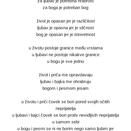
za ljubav je potrebna hrabrost
za boga je potreban bog
život je opasan jer je različitost
ljubav je opasna jer je sličnost
bog je opasan jer je istovetnost
u životu postoje granice među vrstama
u ljubavi ne postoje nikakve granice
u bogu je sve jedno
život i priča me opravdavaju
ljubav i bajka me ohrabruju
bogom i pesmom jesam
u životu i priči čovek se bori pored svojih očitih
neprijatelja
u ljubavi i bajci čovek se bori protiv nevidljivih neprijatelja
u samom sebi
u bogu i pesmi se ni ne borim nego samo ljubim jer