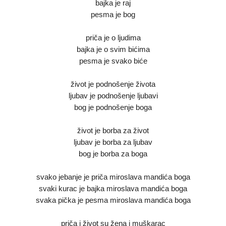
bajka je raj
pesma je bog
priča je o ljudima
bajka je o svim bićima
pesma je svako biće
život je podnošenje života
ljubav je podnošenje ljubavi
bog je podnošenje boga
život je borba za život
ljubav je borba za ljubav
bog je borba za boga
svako jebanje je priča miroslava mandića boga
svaki kurac je bajka miroslava mandića boga
svaka pička je pesma miroslava mandića boga
priča i život su žena i muškarac