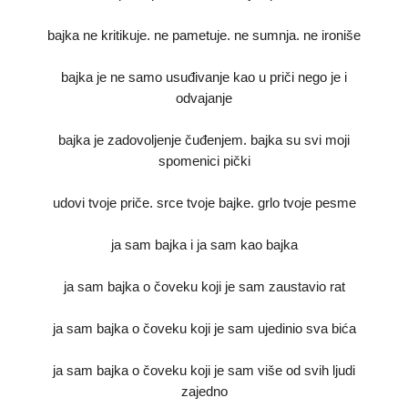
bajka ne kritikuje. ne pametuje. ne sumnja. ne ironiše
bajka je ne samo usuđivanje kao u priči nego je i
odvajanje
bajka je zadovoljenje čuđenjem. bajka su svi moji
spomenici pički
udovi tvoje priče. srce tvoje bajke. grlo tvoje pesme
ja sam bajka i ja sam kao bajka
ja sam bajka o čoveku koji je sam zaustavio rat
ja sam bajka o čoveku koji je sam ujedinio sva bića
ja sam bajka o čoveku koji je sam više od svih ljudi
zajedno