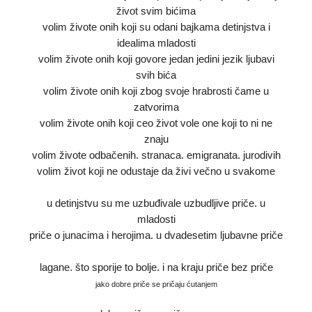
život svim bićima
volim živote onih koji su odani bajkama detinjstva i
idealima mladosti
volim živote onih koji govore jedan jedini jezik ljubavi
svih bića
volim živote onih koji zbog svoje hrabrosti čame u
zatvorima
volim živote onih koji ceo život vole one koji to ni ne
znaju
volim živote odbačenih. stranaca. emigranata. jurodivih
volim život koji ne odustaje da živi večno u svakome
u detinjstvu su me uzbuđivale uzbudljive priče. u
mladosti
priče o junacima i herojima. u dvadesetim ljubavne priče
lagane. što sporije to bolje. i na kraju priče bez priče
jako dobre priče se pričaju ćutanjem