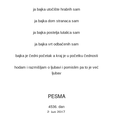
ja bajka utočište hrabrih sam
ja bajka dom stranaca sam
ja bajka postelja lutalica sam
ja bajka vrt odbačenih sam
bajka je čedni početak a kraj je u početku čednosti
hodam i razmišljam o ljubavi i pomislim pa to je već
ljubav
PESMA
4536. dan
2. jun 2017.