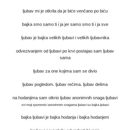
ljubav mi je otkrila da je biće venčano po biću
bajka smo samo ti i ja jer samo smo ti i ja sve
ljubav je bajka velikih ljubavi i velikih ljubavnika
odvezivanjem od ljubavi po krvi postajao sam ljubav
sama
ljubav za one kojima sam se divio
ljubav pogledom. ljubav rečima. ljubav delima
na hodanjima sam otkrio ljubav anonimnih snaga ljubavi
svi moji
spomenici anonimnim snagama ljubavi
su bajka ljubavi
bajka ljubavi je bajka hodanja i bajka hodanjem