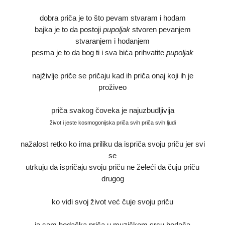
dobra priča je to što pevam stvaram i hodam
bajka je to da postoji
pupoljak
stvoren pevanjem
stvaranjem i hodanjem
pesma je to da bog ti i sva bića prihvatite
pupoljak
najživlje priče se pričaju kad ih priča onaj koji ih je
proživeo
priča svakog čoveka je najuzbudljivija
život i jeste kosmogonijska priča svih priča svih ljudi
nažalost retko ko ima priliku da ispriča svoju priču jer svi
se
utrkuju da ispričaju svoju priču ne želeći da čuju priču
drugog
ko vidi svoj život već čuje svoju priču