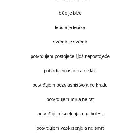
biće je biće
lepota je lepota
svemir je svemir
potvrđujem postojeće i još nepostojeće
potvrđujem istinu a ne laž
potvrđujem bezvlasništvo a ne krađu
potvrđujem mir a ne rat
potvrđujem iscelenje a ne bolest
potvrđujem vaskrsenje a ne smrt