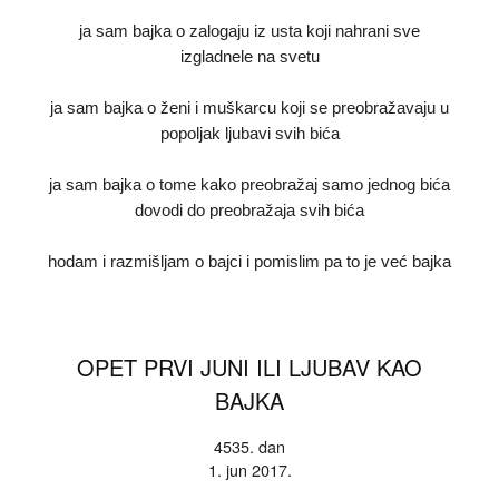
ja sam bajka o zalogaju iz usta koji nahrani sve
izgladnele na svetu
ja sam bajka o ženi i muškarcu koji se preobražavaju u
popoljak ljubavi svih bića
ja sam bajka o tome kako preobražaj samo jednog bića
dovodi do preobražaja svih bića
hodam i razmišljam o bajci i pomislim pa to je već bajka
OPET PRVI JUNI ILI LJUBAV KAO
BAJKA
4535. dan
1. jun 2017.