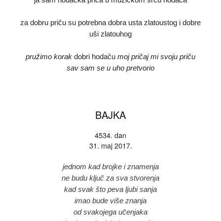
ja sam hodačka priča u muzičkom srcu hodača
za dobru priču su potrebna dobra usta zlatoustog i dobre
uši zlatouhog
pružimo korak
dobri hodaču
moj pričaj mi svoju priču
sav sam se u uho pretvorio
BAJKA
4534. dan
31. maj 2017.
jednom kad brojke i znamenja
ne budu ključ za sva stvorenja
kad svak što peva ljubi sanja
imao bude više znanja
od svakojega učenjaka