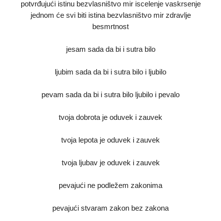
potvrđujući istinu bezvlasništvo mir iscelenje vaskrsenje
jednom će svi biti istina bezvlasništvo mir zdravlje
besmrtnost
jesam sada da bi i sutra bilo
ljubim sada da bi i sutra bilo i ljubilo
pevam sada da bi i sutra bilo ljubilo i pevalo
tvoja dobrota je oduvek i zauvek
tvoja lepota je oduvek i zauvek
tvoja ljubav je oduvek i zauvek
pevajući ne podležem zakonima
pevajući stvaram zakon bez zakona