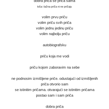
dobra priča se priča sama
loša i lažna priča ni ne pričaju
volim prvu priču
volim priču svih priča
volim jednu jedinu priču
volim najbolju priču
autobiografsku
priču koja me vodi
priču kojom zaboravim na sebe
ne podnosim izmišljene priče. odustajući od izmišljenih
priča otvorio sam
se istinitim pričama. otvarajući se istinitim pričama
postao sam i sam priča
dobra priča