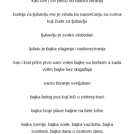
kad sve i svi plešu od radosti bivanja
žudnja za ljubavlju me je vinula ka saosećanju sa svima
koji žude za ljubavlju
ljubavlju je svako slobodan
ljubav je bajka slaganja i nadovezivanja
kao i kod priče prvo sam voleo bajke sa borbom a sada
volim bajke bez događaja
samo bivanje sveljubavi
bajka belog psa koji leži u zelenoj travi
bajka tvoje plave haljine na bele tufne
bajka zemlje. bajka vode. bajka vazduha. bajka
svetlosti. bajka dana u svakom danu