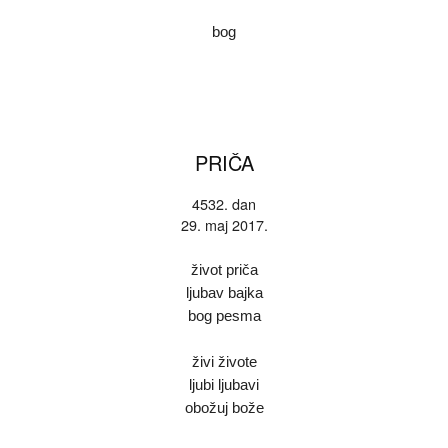
bog
PRIČA
4532. dan
29. maj 2017.
život priča
ljubav bajka
bog pesma
živi živote
ljubi ljubavi
obožuj bože