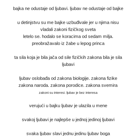
bajka ne odustaje od ljubavi. ljubav ne odustaje od bajke
u detinjstvu su me bajke uzbuđivale jer u njima nisu
vladali zakoni fizičkog sveta
letelo se. hodalo se koracima od sedam milja.
preobražavalo iz žabe u lepog princa
ta sila koja je bila jača od sile fizičkih zakona bila je sila
ljubavi
ljubav oslobađa od zakona biologije. zakona fizike
zakona naroda. zakona porodice. zakona svemira
zakoni su interesi. ljubav je bez interesa
verujući u bajku ljubav je ulazila u mene
svakoj ljubavi je najlepše u jednoj jedinoj ljubavi
svaka ljubav slavi jednu jedinu ljubav boga