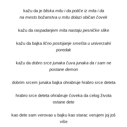
kažu da je
bliska mitu i da potiče iz mita i da
na mesto božanstva u mitu dolazi običan čovek
kažu da
raspadanjem mita nastaju pesničke slike
kažu da bajka
lično postojanje smešta u univerzalni
poredak
kažu da
dobro srce junaka čuva junaka da i sam ne
postane demon
dobrim srcem junaka bajka ohrabruje hrabro srce deteta
hrabro srce deteta ohrabruje čoveka da celog života
ostane dete
kao dete sam verovao u bajku kao starac verujem joj još
više