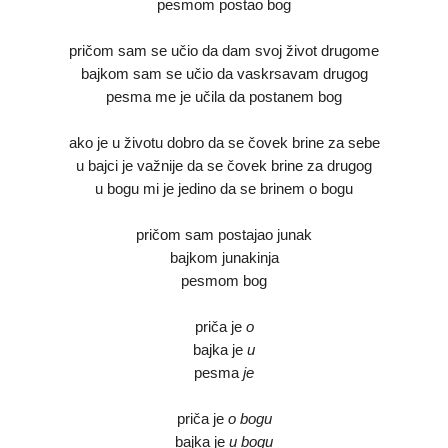
pesmom postao bog
pričom sam se učio da dam svoj život drugome
bajkom sam se učio da vaskrsavam drugog
pesma me je učila da postanem bog
ako je u životu dobro da se čovek brine za sebe
u bajci je važnije da se čovek brine za drugog
u bogu mi je jedino da se brinem o bogu
pričom sam postajao junak
bajkom junakinja
pesmom bog
priča je
o
bajka je
u
pesma
je
priča je
o bogu
bajka je
u bogu