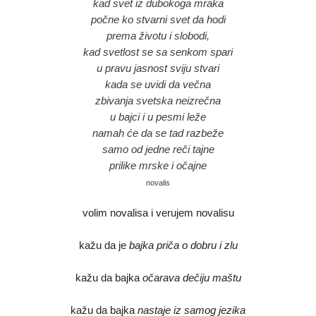
kad svet iz dubokoga mraka
počne ko stvarni svet da hodi
prema životu i slobodi,
kad svetlost se sa senkom spari
u pravu jasnost sviju stvari
kada se uvidi da večna
zbivanja svetska neizrečna
u bajci i u pesmi leže
namah će da se tad razbeže
samo od jedne reči tajne
prilike mrske i očajne
novalis
volim novalisa i verujem novalisu
kažu da je
bajka priča o dobru i zlu
kažu da bajka
očarava dečiju maštu
kažu da bajka
nastaje iz samog jezika