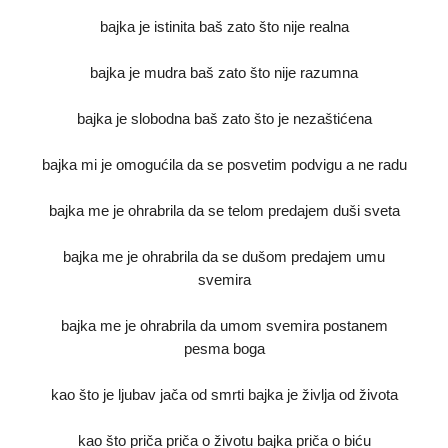
bajka je istinita baš zato što nije realna
bajka je mudra baš zato što nije razumna
bajka je slobodna baš zato što je nezaštićena
bajka mi je omogućila da se posvetim podvigu a ne radu
bajka me je ohrabrila da se telom predajem duši sveta
bajka me je ohrabrila da se dušom predajem umu
svemira
bajka me je ohrabrila da umom svemira postanem
pesma boga
kao što je ljubav jača od smrti bajka je življa od života
kao što priča priča o životu bajka priča o biću