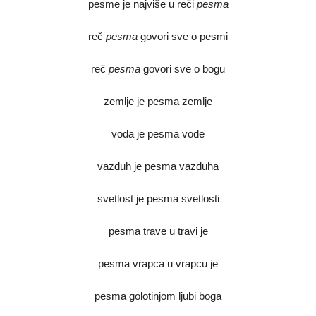
pesme je najviše u reči
pesma
reč
pesma
govori sve o pesmi
reč
pesma
govori sve o bogu
zemlje je pesma zemlje
voda je pesma vode
vazduh je pesma vazduha
svetlost je pesma svetlosti
pesma trave u travi je
pesma vrapca u vrapcu je
pesma golotinjom ljubi boga