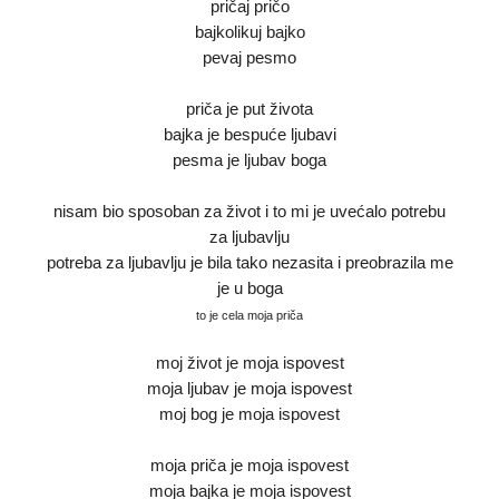
pričaj pričo
bajkolikuj bajko
pevaj pesmo
priča je put života
bajka je bespuće ljubavi
pesma je ljubav boga
nisam bio sposoban za život i to mi je uvećalo potrebu
za ljubavlju
potreba za ljubavlju je bila tako nezasita i preobrazila me
je u boga
to je cela moja priča
moj život je moja ispovest
moja ljubav je moja ispovest
moj bog je moja ispovest
moja priča je moja ispovest
moja bajka je moja ispovest