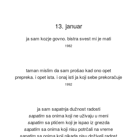
13. januar
ja sam kozje govno. bistra svest mi je mati
1982
taman mislim da sam prošao kad ono opet
prepreka. i opet ista. i onaj isti ja koji sebe prekoračuje
1992
ja sam sapatnja dužnost radosti
sapatim
sa onima koji ne uživaju u meni
sapatim
sa ptićem koji je ispao iz gnezda
sapatim
sa onima koji nisu potrčali na vreme
sapatim
sa onima koji nikada nisu doživeli radost