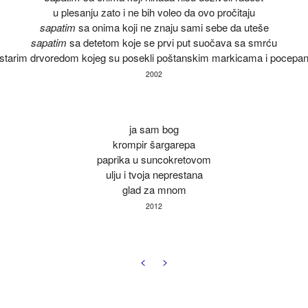
u plesanju zato i ne bih voleo da ovo pročitaju
sapatim
sa onima koji ne znaju sami sebe da uteše
sapatim
sa detetom koje se prvi put suočava sa smrću
starim drvoredom kojeg su posekli poštanskim markicama i pocepa
2002
ja sam bog
krompir šargarepa
paprika u suncokretovom
ulju i tvoja neprestana
glad za mnom
2012
<
>