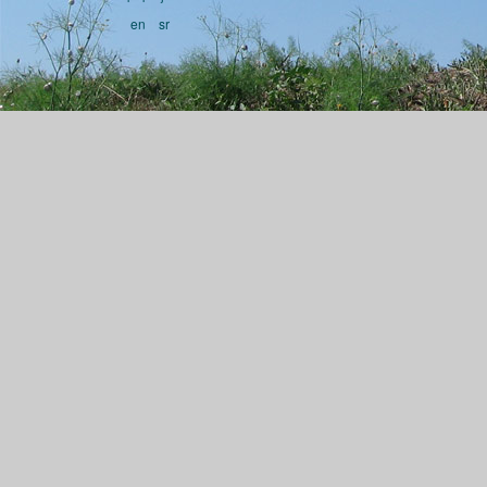
en
sr