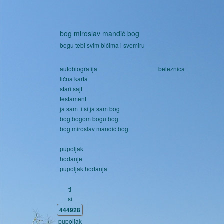
Skoči na glavni sadržaj
bog miroslav mandić bog
bogu tebi svim bićima i svemiru
autobiografija
beležnica
lična karta
stari sajt
testament
ja sam ti si ja sam bog
bog bogom bogu bog
bog miroslav mandić bog
pupoljak
hodanje
pupoljak hodanja
ti
si
444928
pupoljak