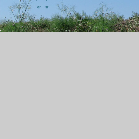
en
sr