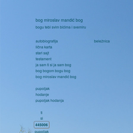
Skoči na glavni sadržaj
bog miroslav mandić bog
bogu tebi svim bićima i svemiru
autobiografija
beležnica
lična karta
stari sajt
testament
ja sam ti si ja sam bog
bog bogom bogu bog
bog miroslav mandić bog
pupoljak
hodanje
pupoljak hodanja
ti
si
445006
pupoljak