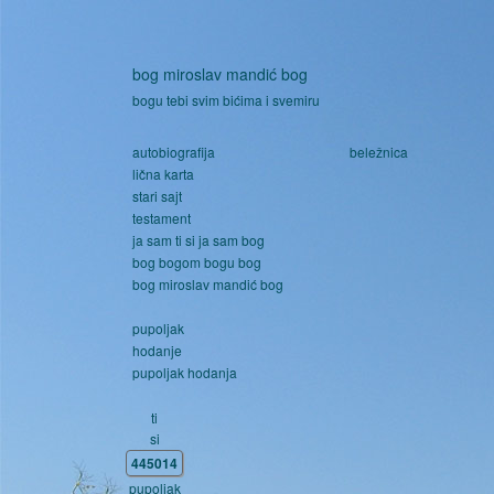
Skoči na glavni sadržaj
bog miroslav mandić bog
bogu tebi svim bićima i svemiru
autobiografija
beležnica
lična karta
stari sajt
testament
ja sam ti si ja sam bog
bog bogom bogu bog
bog miroslav mandić bog
pupoljak
hodanje
pupoljak hodanja
ti
si
445014
pupoljak