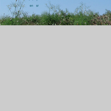
en
sr