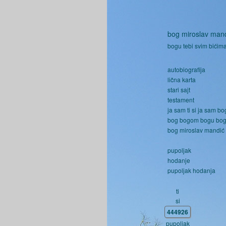
bog miroslav man
bogu tebi svim bićima
autobiografija
lična karta
stari sajt
testament
ja sam ti si ja sam bo
bog bogom bogu bo
bog miroslav mandić
pupoljak
hodanje
pupoljak hodanja
ti
si
444926
pupoljak