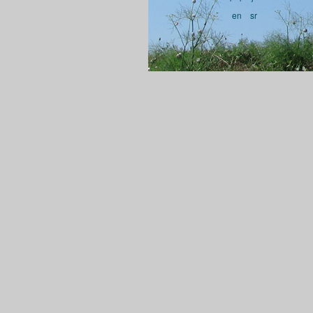
en
sr