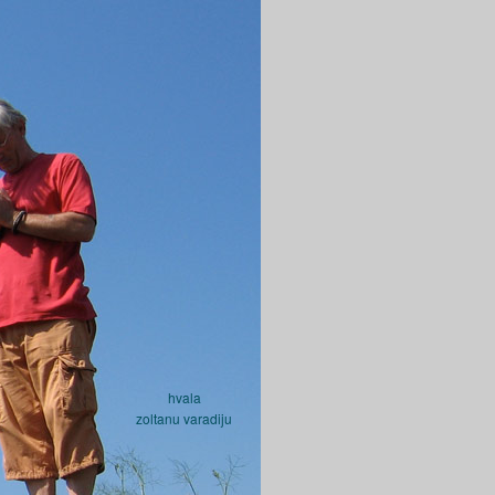
hvala
zoltanu varadiju