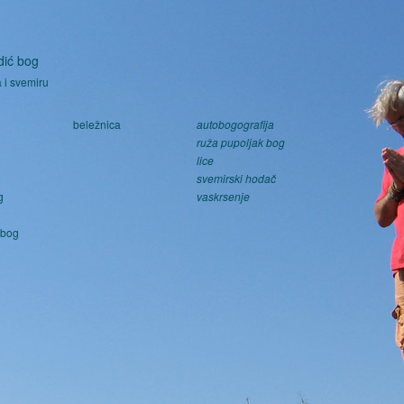
Skoči na glavni sadržaj
dić bog
 i svemiru
beležnica
autobogografija
ruža pupoljak bog
lice
svemirski hodač
g
vaskrsenje
g
 bog